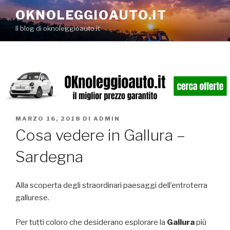
Salta
OKNOLEGGIOAUTO.IT
al
Il blog di oknoleggioauto.it
contenuto
PUBBLICATO
MARZO 16, 2018
DI
ADMIN
IL
Cosa vedere in Gallura –
Sardegna
Alla scoperta degli straordinari paesaggi dell’entroterra
gallurese.
Per tutti coloro che desiderano esplorare la
Gallura
più