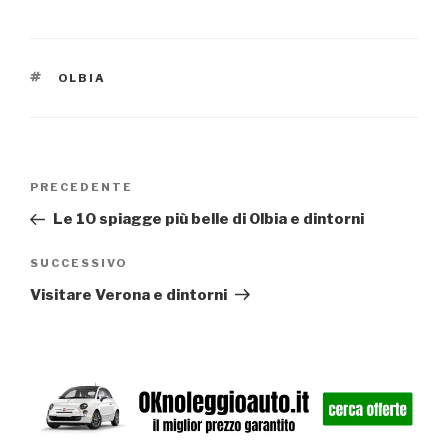
TAG
OLBIA
Navigazione
Articolo
PRECEDENTE
precedente:
articoli
Le 10 spiagge più belle di Olbia e dintorni
Articolo
SUCCESSIVO
successivo
Visitare Verona e dintorni