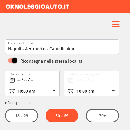
Prenotazione
Blog
Località di ritiro
FAQ
Destinazioni
Riconsegna nella stessa località
Chi siamo
Data di ritiro
Data di riconsegna
Contatti
Età del guidatore:
30 - 69
18 - 29
70+